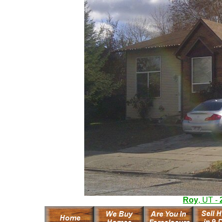
Roy
, UT -